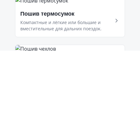
Пошив термосумок
Компактные и лёгкие или большие и
вместительные для дальних поездок.
Пошив чехлов
Упаковка для продукции, чехлы для
инвентаря и оборудования, кресел-
мешков.
Автоаксессуары
Сумки для автомобилиста, органайзеры,
защитные чехлы на сидения.