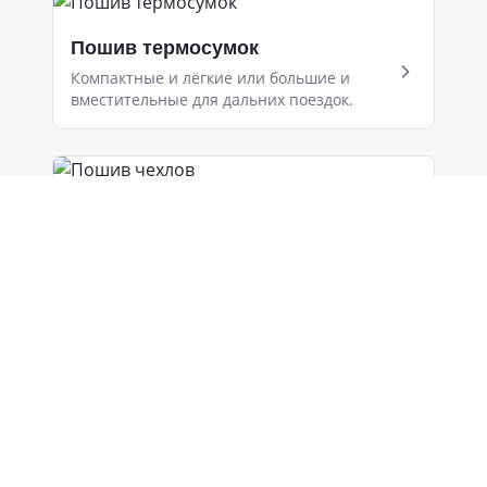
Пошив термосумок
Компактные и лёгкие или большие и
вместительные для дальних поездок.
Пошив чехлов
Упаковка для продукции, чехлы для
инвентаря и оборудования, кресел-
мешков.
Автоаксессуары
Сумки для автомобилиста, органайзеры,
защитные чехлы на сидения.