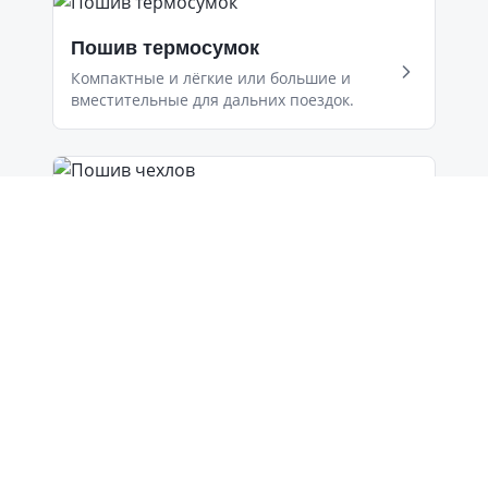
Пошив термосумок
Компактные и лёгкие или большие и
вместительные для дальних поездок.
Пошив чехлов
Упаковка для продукции, чехлы для
инвентаря и оборудования, кресел-
мешков.
Автоаксессуары
Сумки для автомобилиста, органайзеры,
защитные чехлы на сидения.