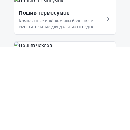
Пошив термосумок
Компактные и лёгкие или большие и
вместительные для дальних поездок.
Пошив чехлов
Упаковка для продукции, чехлы для
инвентаря и оборудования, кресел-
мешков.
Автоаксессуары
Сумки для автомобилиста, органайзеры,
защитные чехлы на сидения.